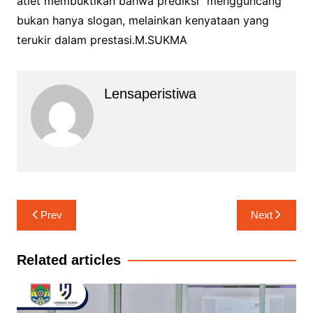
atlet membuktikan bahwa prediksi “mengguncang”
bukan hanya slogan, melainkan kenyataan yang
terukir dalam prestasi.M.SUKMA
Lensaperistiwa
Navigasi
Prev
Next
pos
Related articles