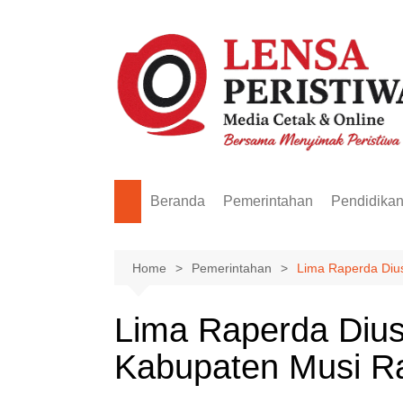
Skip
to
content
Beranda
Pemerintahan
Pendidika
Home
Pemerintahan
Lima Raperda Diu
Lima Raperda Diu
Kabupaten Musi 