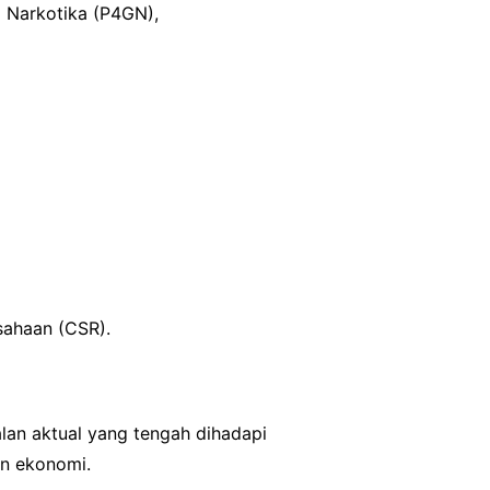
 Narkotika (P4GN),
sahaan (CSR).
lan aktual yang tengah dihadapi
an ekonomi.