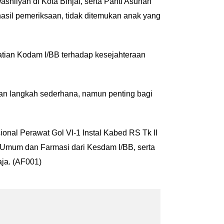
hliyah di Kota Binjai, serta Panti Asuhan
asil pemeriksaan, tidak ditemukan anak yang
tian Kodam I/BB terhadap kesejahteraan
kan langkah sederhana, namun penting bagi
ional Perawat Gol VI-1 Instal Kabed RS Tk II
t Umum dan Farmasi dari Kesdam I/BB, serta
aja. (AF001)