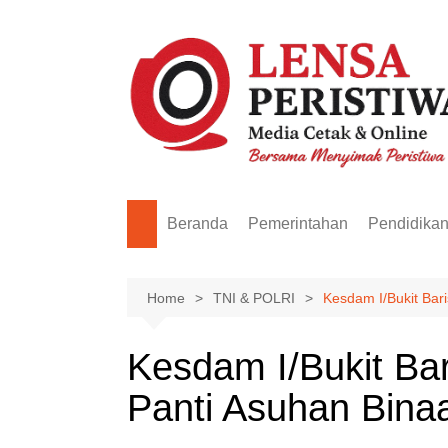
Skip
to
content
Beranda
Pemerintahan
Pendidika
Home
TNI & POLRI
Kesdam I/Bukit Bar
Kesdam I/Bukit Bar
Panti Asuhan Bina