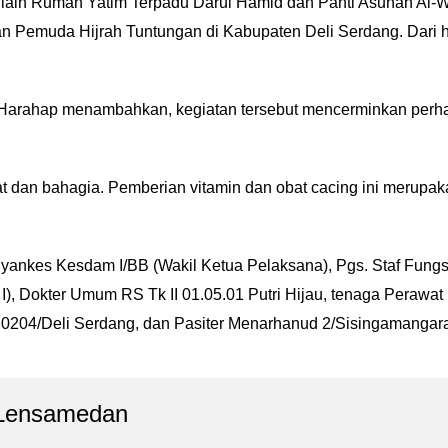
lain Rumah Yatim Terpadu Darul Hamid dan Panti Asuhan Al-Was
 Pemuda Hijrah Tuntungan di Kabupaten Deli Serdang. Dari h
 Harahap menambahkan, kegiatan tersebut mencerminkan perha
 dan bahagia. Pemberian vitamin dan obat cacing ini merupa
siyankes Kesdam I/BB (Wakil Ketua Pelaksana), Pgs. Staf Fungs
 I), Dokter Umum RS Tk II 01.05.01 Putri Hijau, tenaga Perawa
m 0204/Deli Serdang, dan Pasiter Menarhanud 2/Sisingamangar
Lensamedan