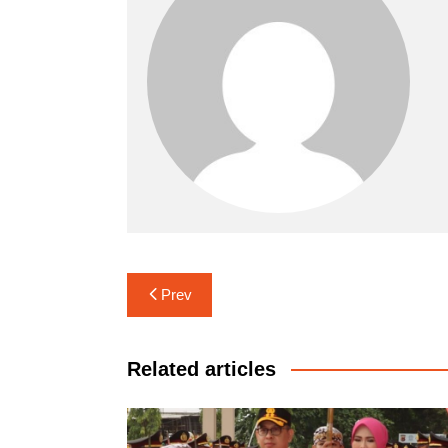
Navigasi
Prev
pos
Related articles