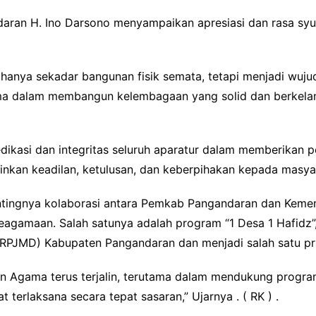
aran H. Ino Darsono menyampaikan apresiasi dan rasa syu
anya sekadar bangunan fisik semata, tetapi menjadi wujud 
a dalam membangun kelembagaan yang solid dan berkelan
edikasi dan integritas seluruh aparatur dalam memberikan 
inkan keadilan, ketulusan, dan keberpihakan kepada masya
 pentingnya kolaborasi antara Pemkab Pangandaran dan K
eagamaan. Salah satunya adalah program “1 Desa 1 Hafidz”
JMD) Kabupaten Pangandaran dan menjadi salah satu prio
n Agama terus terjalin, terutama dalam mendukung program
terlaksana secara tepat sasaran,” Ujarnya . ( RK ) .