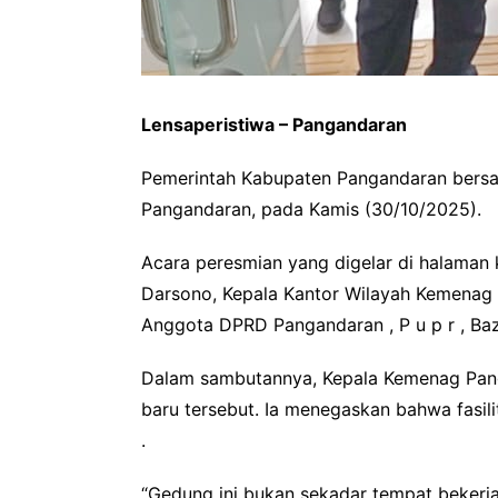
Lensaperistiwa – Pangandaran
Pemerintah Kabupaten Pangandaran bers
Pangandaran, pada Kamis (30/10/2025).
Acara peresmian yang digelar di halaman 
Darsono, Kepala Kantor Wilayah Kemenag 
Anggota DPRD Pangandaran , P u p r , Bazn
Dalam sambutannya, Kepala Kemenag Pang
baru tersebut. Ia menegaskan bahwa fasili
.
“Gedung ini bukan sekadar tempat bekerj