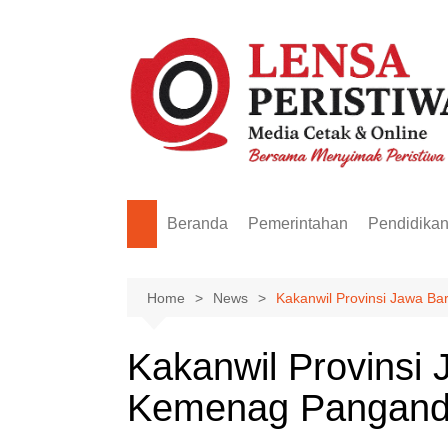
Skip
to
content
Beranda
Pemerintahan
Pendidika
Home
News
Kakanwil Provinsi Jawa B
Kakanwil Provinsi
Kemenag Pangand