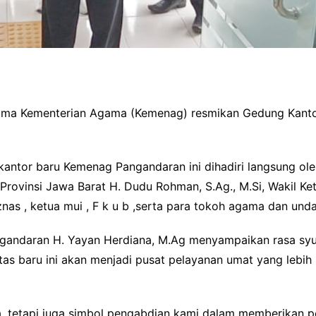
ama Kementerian Agama (Kemenag) resmikan Gedung Kant
kantor baru Kemenag Pangandaran ini dihadiri langsung ole
Provinsi Jawa Barat H. Dudu Rohman, S.Ag., M.Si, Wakil 
as , ketua mui , F k u b ,serta para tokoh agama dan unda
andaran H. Yayan Herdiana, M.Ag menyampaikan rasa syu
tas baru ini akan menjadi pusat pelayanan umat yang lebih r
a, tetapi juga simbol pengabdian kami dalam memberikan p