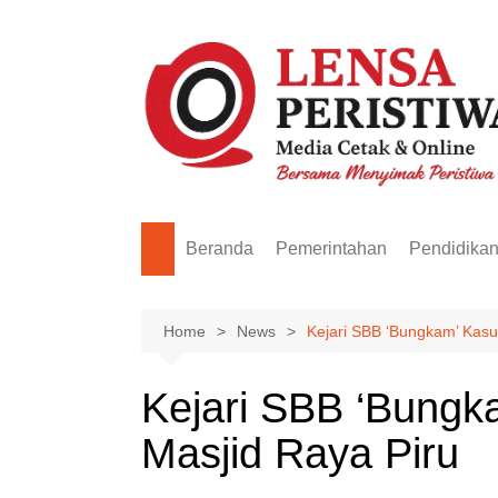
Skip
to
content
Beranda
Pemerintahan
Pendidika
Home
News
Kejari SBB ‘Bungkam’ Kasu
Kejari SBB ‘Bungk
Masjid Raya Piru