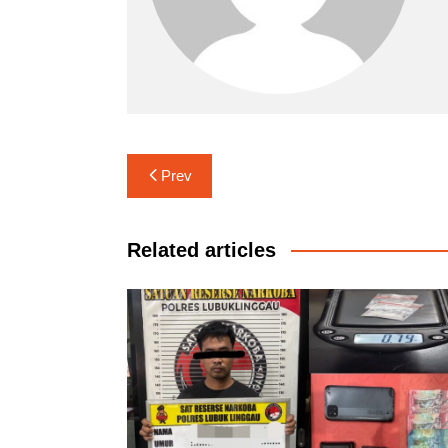
Navigasi
Prev
pos
Related articles