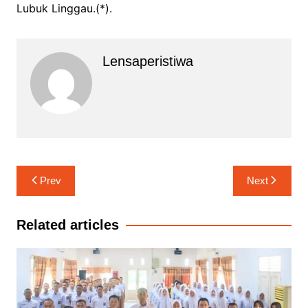
Lubuk Linggau.(*).
Lensaperistiwa
Navigasi
Prev
Next
pos
Related articles