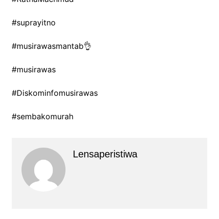
#suprayitno
#musirawasmantab👌
#musirawas
#Diskominfomusirawas
#sembakomurah
Lensaperistiwa