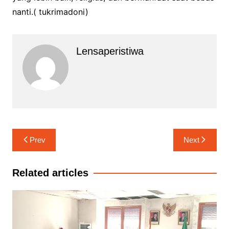
nanti.( tukrimadoni)
Lensaperistiwa
Navigasi
Prev
Next
pos
Related articles