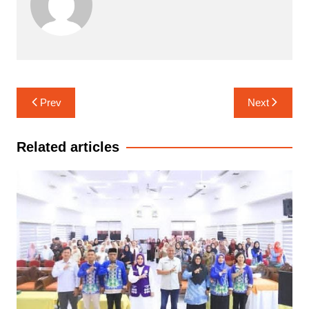
Navigasi
Prev
Next
pos
Related articles