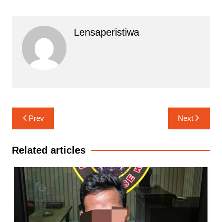
Lensaperistiwa
Navigasi
Prev
Next
pos
Related articles