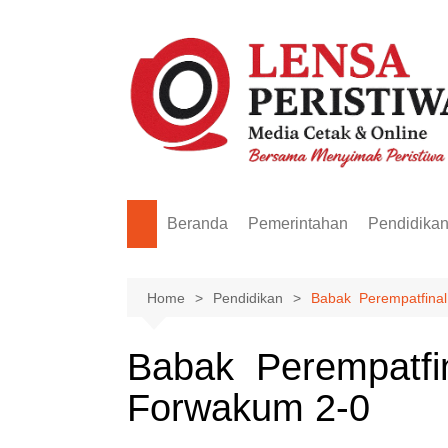
Skip
to
content
Beranda
Pemerintahan
Pendidika
Home
Pendidikan
Babak Perempatfina
Babak Perempatfi
Forwakum 2-0