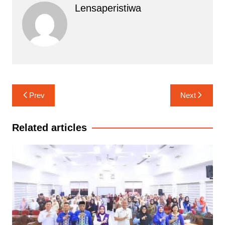
Lensaperistiwa
Navigasi
Prev
Next
pos
Related articles