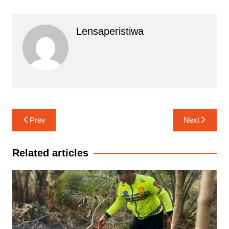
Lensaperistiwa
Navigasi
Prev
Next
pos
Related articles