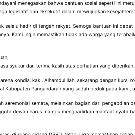
dayani menegaskan bahwa bantuan sosial seperti ini mer
baga legislatif dan eksekutif dalam mewujudkan kesejahtera
k selalu hadir di tengah rakyat. Semoga bantuan ini dapat 
nya. Kami ingin memastikan tidak ada warga yang teraba
uan,
sa syukur dan terima kasih atas perhatian yang diberikan.
arena kondisi kaki. Alhamdulillah, sekarang dengan kursi ro
sial Kabupaten Pangandaran yang sudah peduli pada kami,
nlah seremonial semata, melainkan bagian dari pengabdian d
ggota dewan harus mampu menghadirkan manfaat nyata ba
rasi di ruang sidang DPRD, tetapi juga memastikan setiap