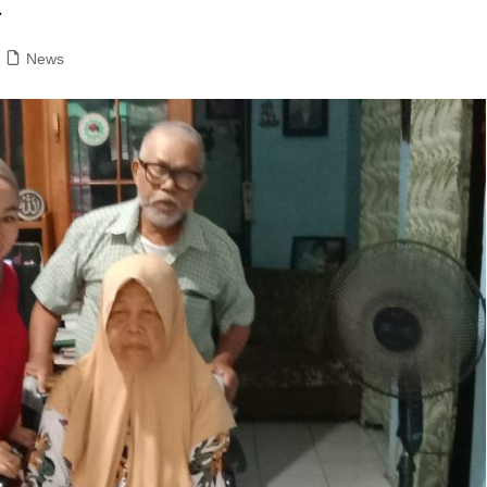
a
News