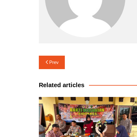
Navigasi
Prev
pos
Related articles