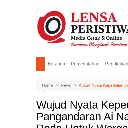
Skip
to
content
Beranda
Pemerintahan
Pendidika
Home
News
Wujud Nyata Kepedulian W
Wujud Nyata Keped
Pangandaran Ai N