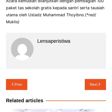
Acara kemudian dilanjutkan dengan pembagian 100
paket tas sekolah gratis kepada santri serta tausiah
utama oleh Ustadz Muhammad Thoyibno.(*red/
Muklis)
Lensaperistiwa
Navigasi
Prev
Next
pos
Related articles