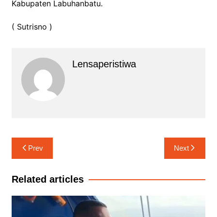
Kabupaten Labuhanbatu.
( Sutrisno )
Lensaperistiwa
Navigasi
Prev
Next
pos
Related articles