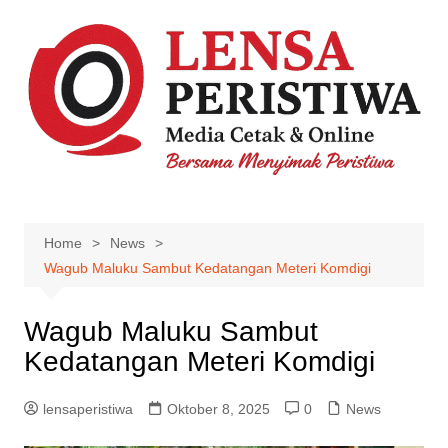
Skip
to
content
Home
News
Wagub Maluku Sambut Kedatangan Meteri Komdigi
Wagub Maluku Sambut
Kedatangan Meteri Komdigi
lensaperistiwa
Oktober 8, 2025
0
News