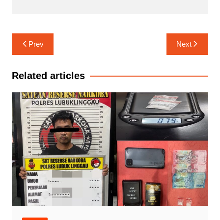
Navigasi
Prev
Next
pos
Related articles