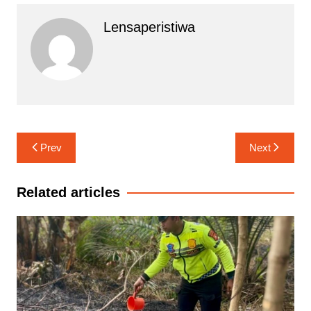
Lensaperistiwa
Navigasi
Prev
Next
pos
Related articles