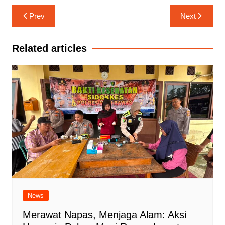
Navigasi
Prev
Next
pos
Related articles
News
Merawat Napas, Menjaga Alam: Aksi