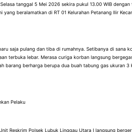
ari Selasa tanggal 5 Mei 2026 sekira pukul 13.00 WIB denga
 yang beralamatkan di RT 01 Kelurahan Petanang Ilir Keca
aru saja pulang dan tiba di rumahnya. Setibanya di sana k
an terbuka lebar. Merasa curiga korban langsung bergeg
lah barang berharga berupa dua buah tabung gas ukuran 3 k
nkan Pelaku
 Unit Reskrim Polsek Lubuk Linggau Utara I langsung berg