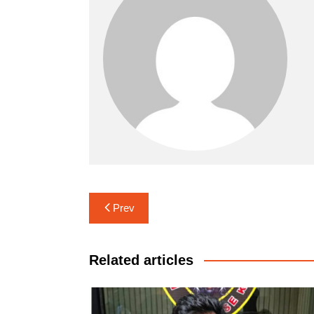
Navigasi
Prev
pos
Related articles