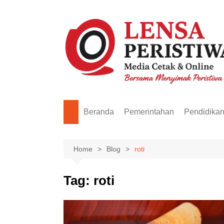
Skip
to
content
Beranda
Pemerintahan
Pendidika
Home
Blog
roti
Tag:
roti