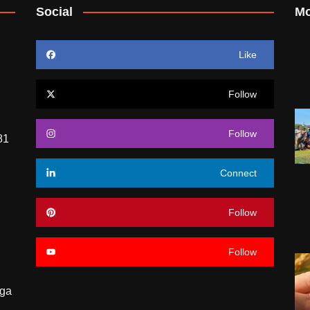
Social
Mo
Like
Follow
Follow
-81
Connect
Follow
Follow
aga