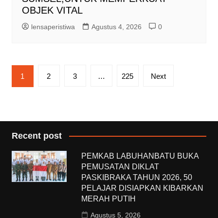
OBJEK VITAL
lensaperistiwa
Agustus 4, 2026
0
Paginasi
1
2
3
…
225
Next
pos
Recent post
PEMKAB LABUHANBATU BUKA
PEMUSATAN DIKLAT
PASKIBRAKA TAHUN 2026, 50
PELAJAR DISIAPKAN KIBARKAN
MERAH PUTIH
Agustus 5, 2026