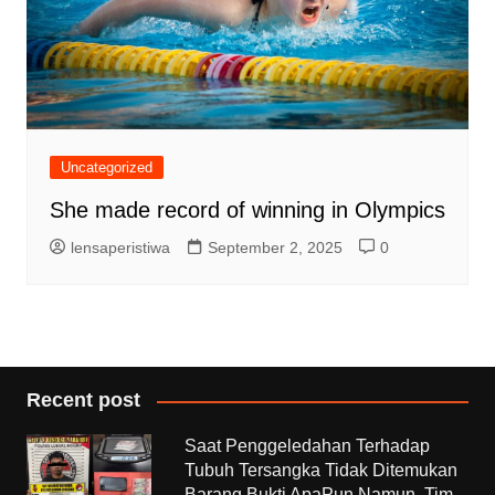
Uncategorized
She made record of winning in Olympics
lensaperistiwa
September 2, 2025
0
Recent post
Saat Penggeledahan Terhadap
Tubuh Tersangka Tidak Ditemukan
Barang Bukti ApaPun Namun ,Tim