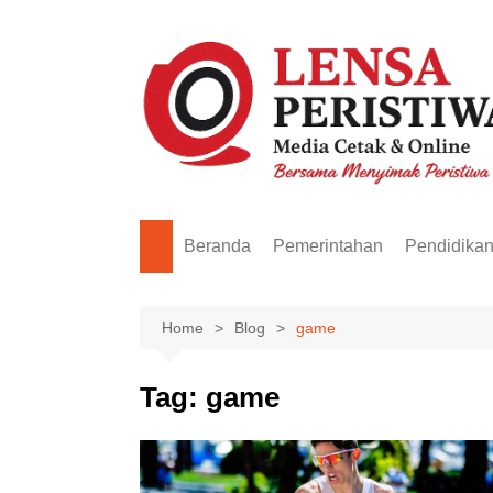
Skip
to
content
Beranda
Pemerintahan
Pendidika
Home
Blog
game
Tag:
game