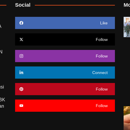
Social
Mo
Like
A
Follow
N
Follow
Connect
si
Follow
WBK
Follow
an