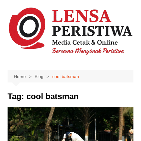
Skip
to
content
Home
Blog
cool batsman
Tag:
cool batsman