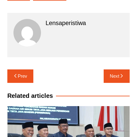
Lensaperistiwa
Navigasi
Prev
Next
pos
Related articles