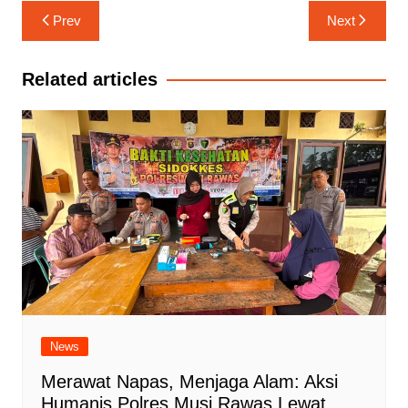
Navigasi
Prev
Next
pos
Related articles
News
Merawat Napas, Menjaga Alam: Aksi
Humanis Polres Musi Rawas Lewat