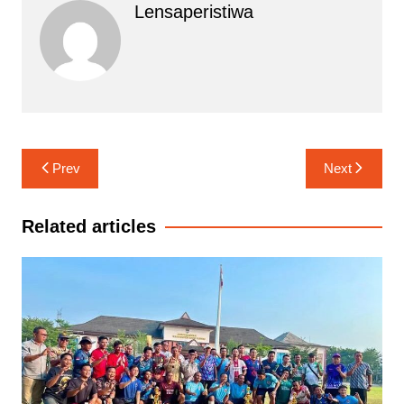
Lensaperistiwa
Navigasi
Prev
Next
pos
Related articles