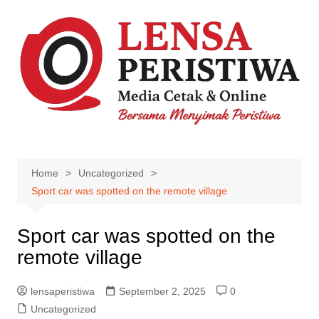
Skip
to
content
Home
Uncategorized
Sport car was spotted on the remote village
Sport car was spotted on the
remote village
lensaperistiwa
September 2, 2025
0
Uncategorized