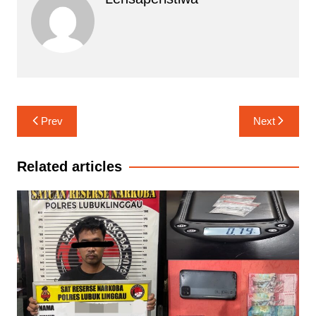
Navigasi
Prev
Next
pos
Related articles