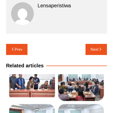
Lensaperistiwa
Navigasi
Prev
Next
pos
Related articles