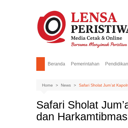
Skip
to
content
Beranda
Pemerintahan
Pendidika
Home
News
Safari Sholat Jum’at Kapo
Safari Sholat Jum’
dan Harkamtibmas 