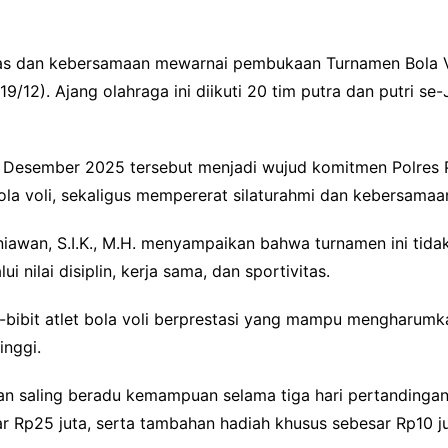
as dan kebersamaan mewarnai pembukaan Turnamen Bola V
9/12). Ajang olahraga ini diikuti 20 tim putra dan putri se-
1 Desember 2025 tersebut menjadi wujud komitmen Polre
a voli, sekaligus mempererat silaturahmi dan kebersamaan
iawan, S.I.K., M.H. menyampaikan bahwa turnamen ini tidak
i nilai disiplin, kerja sama, dan sportivitas.
ibit-bibit atlet bola voli berprestasi yang mampu menghar
inggi.
kan saling beradu kemampuan selama tiga hari pertandingan
r Rp25 juta, serta tambahan hadiah khusus sebesar Rp10 j