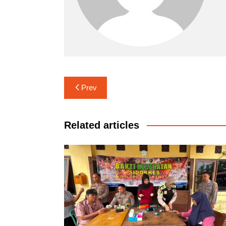
Navigasi
Prev
pos
Related articles