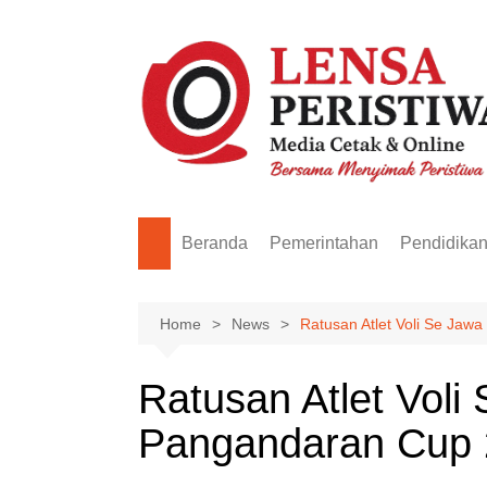
Skip
to
content
Beranda
Pemerintahan
Pendidika
Home
News
Ratusan Atlet Voli Se Ja
Ratusan Atlet Vol
Pangandaran Cup