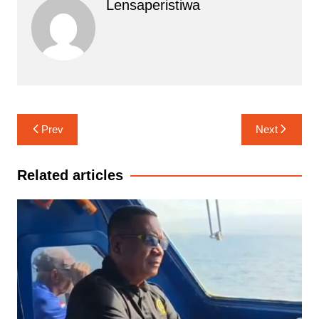
Lensaperistiwa
Navigasi
Prev
Next
pos
Related articles