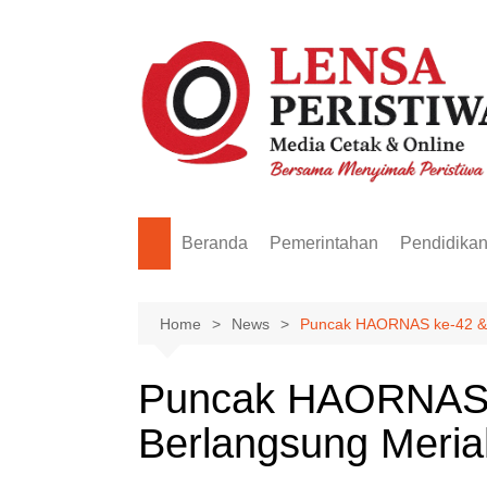
Skip
to
content
Beranda
Pemerintahan
Pendidika
Home
News
Puncak HAORNAS ke-42 & 
Puncak HAORNAS k
Berlangsung Meria