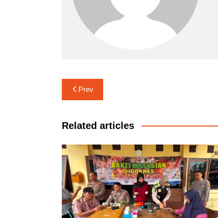
Navigasi
Prev
pos
Related articles