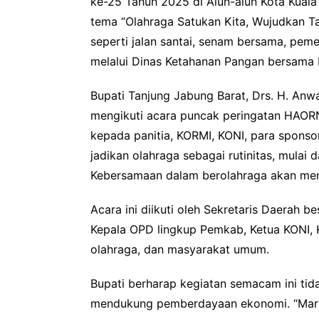
ke-25 Tahun 2025 di Alun-alun Kota Kua
tema “Olahraga Satukan Kita, Wujudkan Ta
seperti jalan santai, senam bersama, pem
melalui Dinas Ketahanan Pangan bersama 
Bupati Tanjung Jabung Barat, Drs. H. Anwar
mengikuti acara puncak peringatan HAO
kepada panitia, KORMI, KONI, para sponso
jadikan olahraga sebagai rutinitas, mulai 
Kebersamaan dalam berolahraga akan meni
Acara ini diikuti oleh Sekretaris Daerah 
Kepala OPD lingkup Pemkab, Ketua KONI, 
olahraga, dan masyarakat umum.
Bupati berharap kegiatan semacam ini ti
mendukung pemberdayaan ekonomi. “Mari 