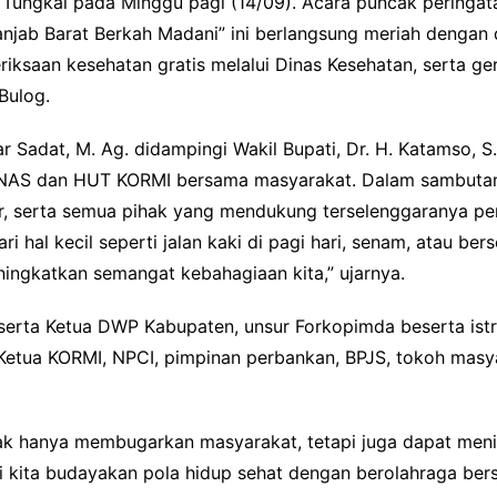
la Tungkal pada Minggu pagi (14/09). Acara puncak peri
njab Barat Berkah Madani” ini berlangsung meriah dengan 
eriksaan kesehatan gratis melalui Dinas Kesehatan, serta 
Bulog.
 Sadat, M. Ag. didampingi Wakil Bupati, Dr. H. Katamso, S.A.
RNAS dan HUT KORMI bersama masyarakat. Dalam sambutan
r, serta semua pihak yang mendukung terselenggaranya per
dari hal kecil seperti jalan kaki di pagi hari, senam, atau 
ngkatkan semangat kebahagiaan kita,” ujarnya.
beserta Ketua DWP Kabupaten, unsur Forkopimda beserta ist
Ketua KORMI, NPCI, pimpinan perbankan, BPJS, tokoh masy
dak hanya membugarkan masyarakat, tetapi juga dapat meni
kita budayakan pola hidup sehat dengan berolahraga ber