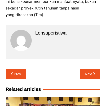
ini benar-benar memberikan manfaat nyata, bukan
sekadar proyek rutin tahunan tanpa hasil
yang dirasakan.(Tim)
Lensaperistiwa
Navigasi
Prev
Next
pos
Related articles