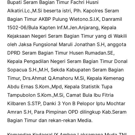
Bupati Seram Bagian Timur Fachri Husni
Alkatiri.Lc.,M.Si beserta istri, Plh. Kapolres Seram
Bagian Timur AKBP Pulung Wietono.S.I.K, Danramil
1502-06/Bula Kapten Inf.M.Jen.Anjarang, Kepala
Kejaksaan Negeri Seram Bagian Timur yang di Wakili
oleh Jaksa Fungsional Maruli Jonathan S.H, anggota
DPRD Seram Bagian Timur Husen Rumadan.SE,
Kepala Pengadilan Negeri Seram Bagian Timur Donal
Sopacua S.H.,M.H, Sekda Kabupaten Seram Bagian
Timur, Drs.Ahmat Q.Amahoru M.Si, Kepala Kemenag
Abdu Ernas S.Kom.,Mpd, Kepala Statistik Tupa
Tampubolon S.Kom.,M.Si, Camat Bula Ibu Fitria
Kilbaren S.STP, Danki 3 Yon B Pelopor Iptu Mochtar
Amran S.H, Para Pimpinan OPD dilingkup Kab.Seram
Bagian Timur dan rekan-rekan Media.
Komandan Kodaeral IX Ambon Laksamana Muda TNI