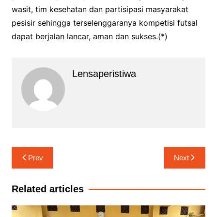
wasit, tim kesehatan dan partisipasi masyarakat
pesisir sehingga terselenggaranya kompetisi futsal
dapat berjalan lancar, aman dan sukses.(*)
Lensaperistiwa
Navigasi
Prev
Next
pos
Related articles