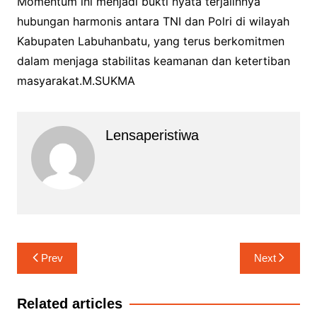
Momentum ini menjadi bukti nyata terjalinnya
hubungan harmonis antara TNI dan Polri di wilayah
Kabupaten Labuhanbatu, yang terus berkomitmen
dalam menjaga stabilitas keamanan dan ketertiban
masyarakat.M.SUKMA
Lensaperistiwa
Navigasi
Prev
Next
pos
Related articles