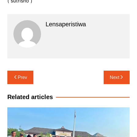
( sutrisno )
Lensaperistiwa
Navigasi
Prev
Next
pos
Related articles