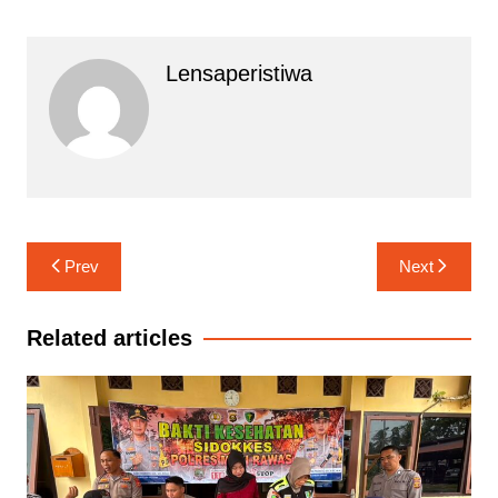
Lensaperistiwa
Navigasi
Prev
Next
pos
Related articles