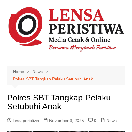
Skip
to
content
Home
News
Polres SBT Tangkap Pelaku Setubuhi Anak
Polres SBT Tangkap Pelaku
Setubuhi Anak
lensaperistiwa
November 3, 2025
0
News