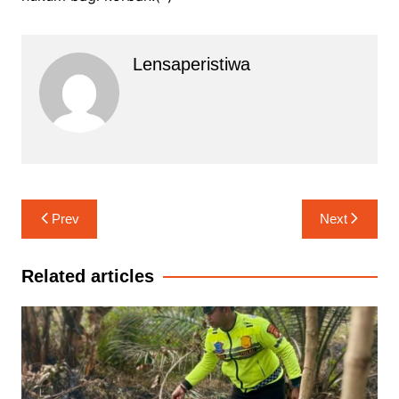
Lensaperistiwa
Navigasi
Prev
Next
pos
Related articles