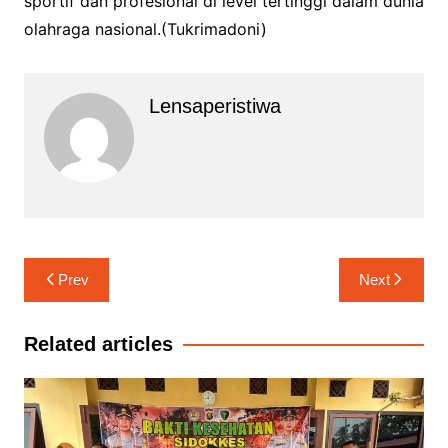
sportif dan profesional di level tertinggi dalam dunia
olahraga nasional.(Tukrimadoni)
Lensaperistiwa
Navigasi
Prev
Next
pos
Related articles