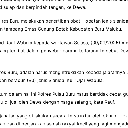
 disulap dan berpindah tangan, ke Dewa.
olres Buru melakukan penertiban obat – obatan jenis siani
san tambang Emas Gunung Botak Kabupaten Buru Maluku.
 Rauf Wabula kepada wartawan Selasa, (09/09/2025) men
g terlibat dalam penyebar barang terlarang tersebut Dew
res Buru, adalah harus mengintruksikan kepada jajaranny
 beracun (B3) jenis Sianida, itu. “Ujar Wabula.
m dalam hal ini Polres Pulau Buru harus bertidak cepat gu
au di jual oleh Dewa dengan harga selangit, kata Rauf.
kejahatan yang di lakukan secara terstruktur oleh oknum –
han dan di penjarakan seolah rakyat kecil yang lagi meng