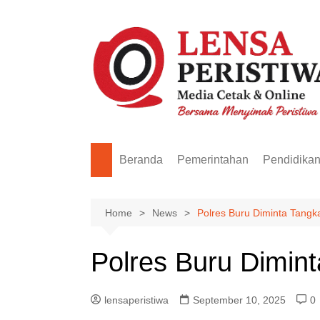
Skip
to
content
Beranda
Pemerintahan
Pendidika
Home
News
Polres Buru Diminta Tangk
Polres Buru Dimin
lensaperistiwa
September 10, 2025
0