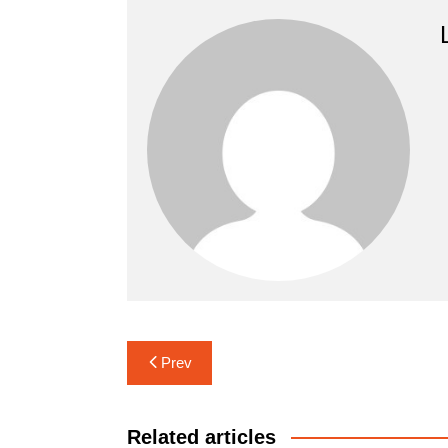
Navigasi
Prev
pos
Related articles