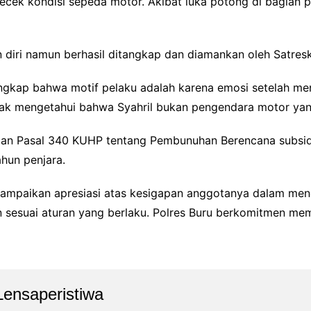
ek kondisi sepeda motor. Akibat luka potong di bagian pip
 diri namun berhasil ditangkap dan diamankan oleh Satresk
rungkap bahwa motif pelaku adalah karena emosi setelah m
tidak mengetahui bahwa Syahril bukan pengendara motor y
engan Pasal 340 KUHP tentang Pembunuhan Berencana subs
hun penjara.
yampaikan apresiasi atas kesigapan anggotanya dalam men
n sesuai aturan yang berlaku. Polres Buru berkomitmen me
Lensaperistiwa