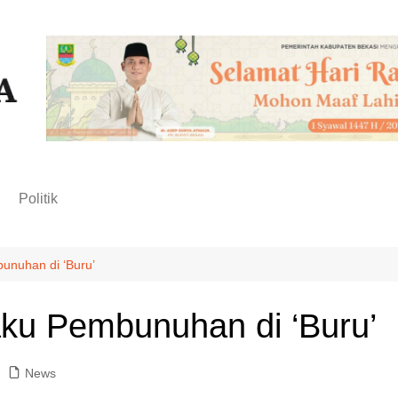
n
Politik
bunuhan di ‘Buru’
aku Pembunuhan di ‘Buru’
News