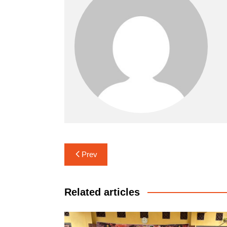
Navigasi
Prev
pos
Related articles