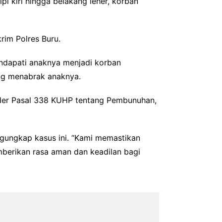
i kiri hingga belakang leher, korban
rim Polres Buru.
endapati anaknya menjadi korban
ang menabrak anaknya.
ider Pasal 338 KUHP tentang Pembunuhan,
gungkap kasus ini. “Kami memastikan
mberikan rasa aman dan keadilan bagi