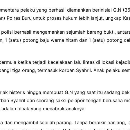
ementara pelaku yang berhasil diamankan berinisial G.N (36
n) Polres Buru untuk proses hukum lebih lanjut, ungkap K
 polisi berhasil mengamankan sejumlah barang bukti, antara 
, 1 (satu) potong baju warna hitam dan 1 (satu) potong c
bermula ketika terjadi kecelakaan lalu lintas di lokasi kej
ngi tiga orang, termasuk korban Syahril. Anak pelaku sem
teriak histeris hingga membuat G.N yang saat itu sedang bek
orban Syahril dan seorang saksi pelapor tengah berusaha 
 adalah pihak yang menabrak anaknya.
a dan mengambil sebilah parang. Tanpa berpikir panjang, i