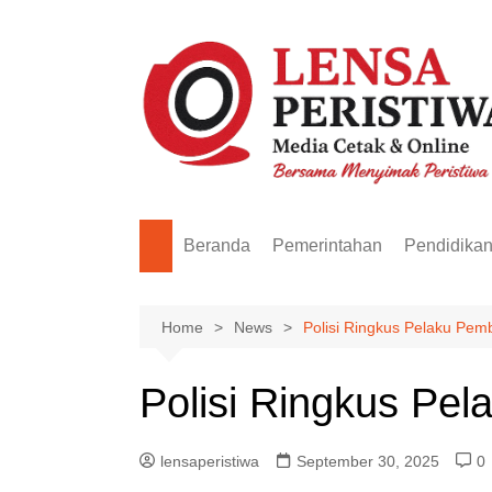
Skip
to
content
Beranda
Pemerintahan
Pendidika
Home
News
Polisi Ringkus Pelaku Pem
Polisi Ringkus Pel
lensaperistiwa
September 30, 2025
0