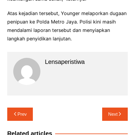
Atas kejadian tersebut, Younger melaporkan dugaan
penipuan ke Polda Metro Jaya. Polisi kini masih
mendalami laporan tersebut dan menyiapkan
langkah penyidikan lanjutan.
Lensaperistiwa
Navigasi
Prev
Next
pos
Related articles