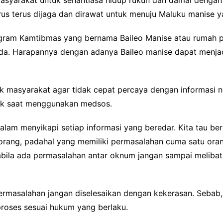
 masyarakat untuk senantiasa hidup rukun dan damai denga
rus terus dijaga dan dirawat untuk menuju Maluku manise y
ogram Kamtibmas yang bernama Baileo Manise atau rumah p
a. Harapannya dengan adanya Baileo manise dapat menja
ak masyarakat agar tidak cepat percaya dengan informasi ne
ijak saat menggunakan medsos.
alam menyikapi setiap informasi yang beredar. Kita tau b
orang, padahal yang memiliki permasalahan cuma satu ora
ila ada permasalahan antar oknum jangan sampai melibatk
ermasalahan jangan diselesaikan dengan kekerasan. Sebab,
proses sesuai hukum yang berlaku.