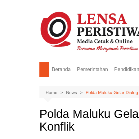
Skip
to
content
Beranda
Pemerintahan
Pendidika
Home
News
Polda Maluku Gelar Dialog 
Polda Maluku Gela
Konflik