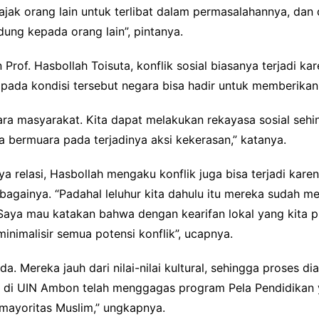
jak orang lain untuk terlibat dalam permasalahannya, da
ung kepada orang lain”, pintanya.
Prof. Hasbollah Toisuta, konflik sosial biasanya terjadi k
ap pada kondisi tersebut negara bisa hadir untuk memberik
 antara masyarakat. Kita dapat melakukan rekayasa sosial se
a bermuara pada terjadinya aksi kekerasan,” katanya.
 relasi, Hasbollah mengaku konflik juga bisa terjadi kare
bagainya. “Padahal leluhur kita dahulu itu mereka sudah me
. Saya mau katakan bahwa dengan kearifan lokal yang kita p
malisir semua potensi konflik”, ucapnya.
a. Mereka jauh dari nilai-nilai kultural, sehingga proses d
ti di UIN Ambon telah menggagas program Pela Pendidikan
 mayoritas Muslim,” ungkapnya.