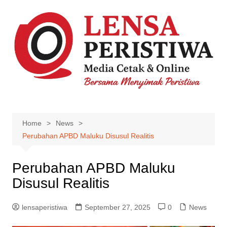
Skip
to
content
Home
News
Perubahan APBD Maluku Disusul Realitis
Perubahan APBD Maluku
Disusul Realitis
lensaperistiwa
September 27, 2025
0
News