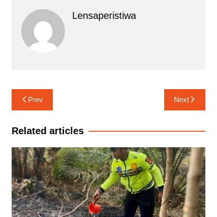
Lensaperistiwa
Navigasi
Prev
Next
pos
Related articles