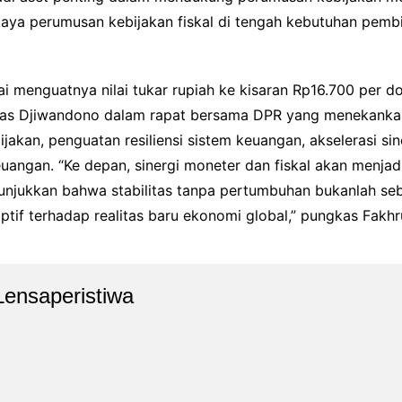
ya perumusan kebijakan fiskal di tengah kebutuhan pem
ai menguatnya nilai tukar rupiah ke kisaran Rp16.700 per d
as Djiwandono dalam rapat bersama DPR yang menekankan s
ijakan, penguatan resiliensi sistem keuangan, akselerasi si
euangan. “Ke depan, sinergi moneter dan fiskal akan menjad
unjukkan bahwa stabilitas tanpa pertumbuhan bukanlah se
aptif terhadap realitas baru ekonomi global,” pungkas Fakhru
Lensaperistiwa