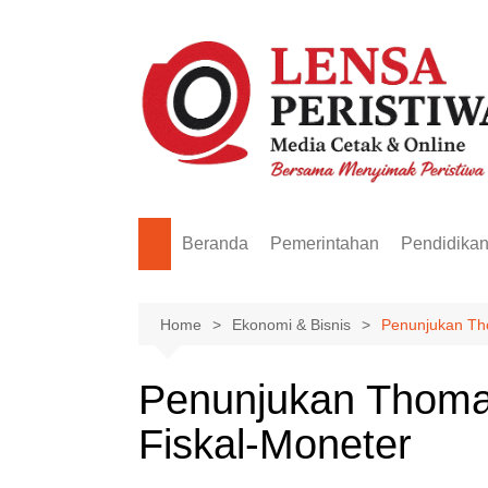
Skip
to
content
Beranda
Pemerintahan
Pendidika
Home
Ekonomi & Bisnis
Penunjukan Tho
Penunjukan Thomas
Fiskal-Moneter