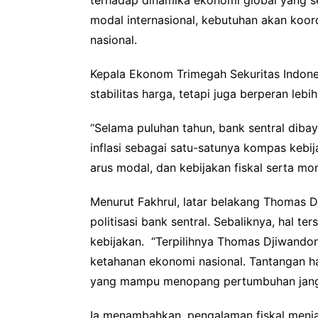
terhadap dinamika ekonomi global yang sem
modal internasional, kebutuhan akan koord
nasional.
Kepala Ekonom Trimegah Sekuritas Indones
stabilitas harga, tetapi juga berperan leb
“Selama puluhan tahun, bank sentral dib
inflasi sebagai satu-satunya kompas kebij
arus modal, dan kebijakan fiskal serta mon
Menurut Fakhrul, latar belakang Thomas 
politisasi bank sentral. Sebaliknya, hal 
kebijakan. “Terpilihnya Thomas Djiwandon
ketahanan ekonomi nasional. Tantangan har
yang mampu menopang pertumbuhan jangka
Ia menambahkan, pengalaman fiskal menja