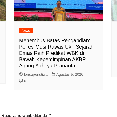
News
Menembus Batas Pengabdian:
Polres Musi Rawas Ukir Sejarah
Emas Raih Predikat WBK di
Bawah Kepemimpinan AKBP
Agung Adhitya Prananta
lensaperistiwa
Agustus 5, 2026
0
.
Ruas yang wajib ditandai
*