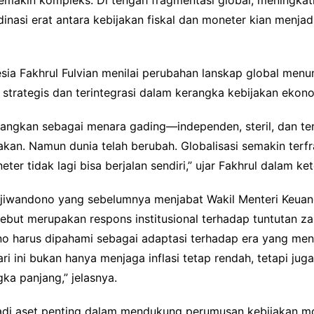
akin kompleks. Di tengah fragmentasi global, meningkatnya 
inasi erat antara kebijakan fiskal dan moneter kian menjad
ia Fakhrul Fulvian menilai perubahan lanskap global menu
ih strategis dan terintegrasi dalam kerangka kebijakan ekono
ayangkan sebagai menara gading—independen, steril, dan t
akan. Namun dunia telah berubah. Globalisasi semakin terf
eter tidak lagi bisa berjalan sendiri,” ujar Fakhrul dalam k
Djiwandono yang sebelumnya menjabat Wakil Menteri Keuan
tersebut merupakan respons institusional terhadap tuntutan
o harus dipahami sebagai adaptasi terhadap era yang menu
i ini bukan hanya menjaga inflasi tetap rendah, tetapi ju
 panjang,” jelasnya.
di aset penting dalam mendukung perumusan kebijakan mon