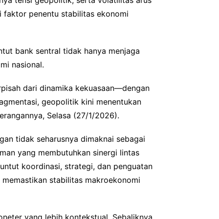
tensi geopolitik, serta volatilitas arus
i faktor penentu stabilitas ekonomi
ntut bank sentral tidak hanya menjaga
mi nasional.
erpisah dari dinamika kekuasaan—dengan
ragmentasi, geopolitik kini menentukan
eterangannya, Selasa (27/1/2026).
gan tidak seharusnya dimaknai sebagai
 zaman yang membutuhkan sinergi lintas
ntut koordinasi, strategi, dan penguatan
ga memastikan stabilitas makroekonomi
eter yang lebih kontekstual. Sebaliknya,