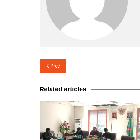
Navigasi
Prev
pos
Related articles