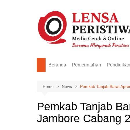
Skip
to
content
Beranda
Pemerintahan
Pendidika
Home
News
Pemkab Tanjab Barat Apre
Pemkab Tanjab Bar
Jambore Cabang 