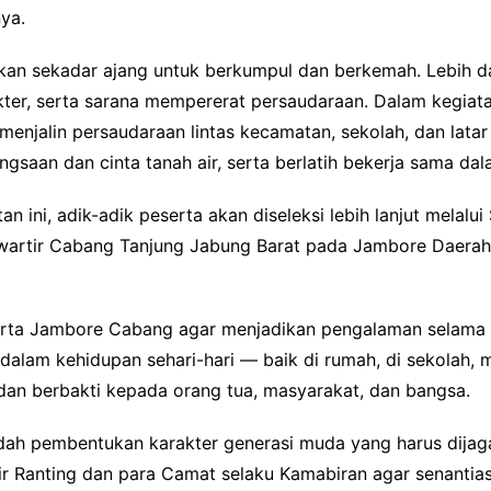
ya.
kan sekadar ajang untuk berkumpul dan berkemah. Lebih d
r, serta sarana mempererat persaudaraan. Dalam kegiatan i
, menjalin persaudaraan lintas kecamatan, sekolah, dan lat
aan dan cinta tanah air, serta berlatih bekerja sama dal
n ini, adik-adik peserta akan diseleksi lebih lanjut melal
i Kwartir Cabang Tanjung Jabung Barat pada Jambore Daer
erta Jambore Cabang agar menjadikan pengalaman selama k
dalam kehidupan sehari-hari — baik di rumah, di sekolah, 
h, dan berbakti kepada orang tua, masyarakat, dan bangsa.
h pembentukan karakter generasi muda yang harus dijaga
ir Ranting dan para Camat selaku Kamabiran agar senanti