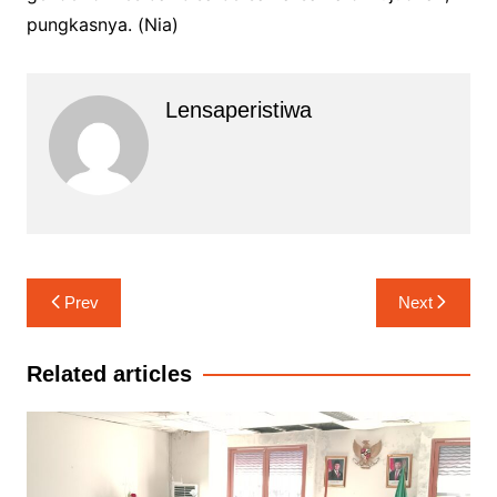
pungkasnya. (Nia)
Lensaperistiwa
Navigasi
Prev
Next
pos
Related articles